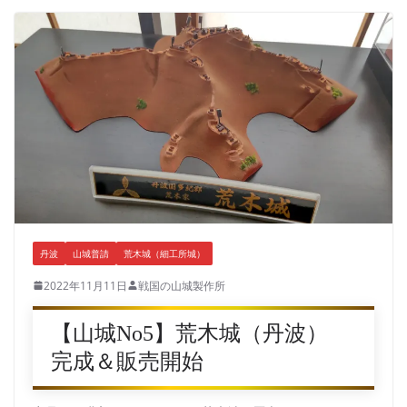
丹波
山城普請
荒木城（細工所城）
2022年11月11日
戦国の山城製作所
【山城No5】荒木城（丹波）
完成＆販売開始