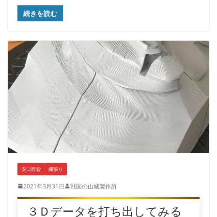
続きを読む
安口西砦
縄張り
2021年3月31日
戦国の山城製作所
３Ｄデータを打ち出してみる