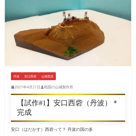
丹波
安口西砦
山城普請
2021年4月21日
戦国の山城製作所
【試作#1】安口西砦（丹波）＊
完成
安口（はだかす）西砦って？ 丹波の国の多