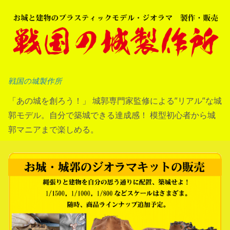
コ
ン
テ
ン
ツ
へ
戦国の城製作所
ス
「あの城を創ろう！」 城郭専門家監修による”リアル”な城
キ
郭モデル。自分で築城できる達成感！ 模型初心者から城
ッ
郭マニアまで楽しめる。
プ