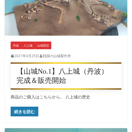
丹波
八上城
山城普請
2021年4月25日
戦国の山城製作所
【山城No.1】八上城（丹波）
完成＆販売開始
商品のご購入はこちらから。 八上城の歴史
続きを読む