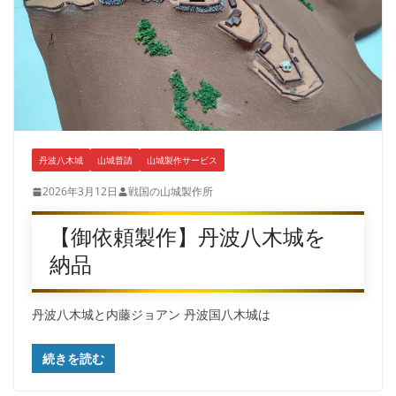
丹波八木城
山城普請
山城製作サービス
2026年3月12日
戦国の山城製作所
【御依頼製作】丹波八木城を
納品
丹波八木城と内藤ジョアン 丹波国八木城は
続きを読む