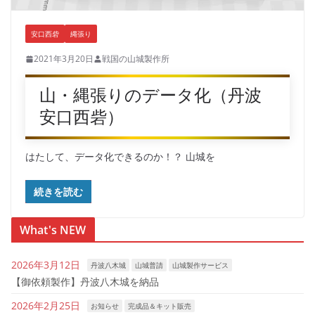
安口西砦
縄張り
2021年3月20日
戦国の山城製作所
山・縄張りのデータ化（丹波
安口西砦）
はたして、データ化できるのか！？ 山城を
続きを読む
What's NEW
2026年3月12日
丹波八木城
山城普請
山城製作サービス
【御依頼製作】丹波八木城を納品
2026年2月25日
お知らせ
完成品＆キット販売