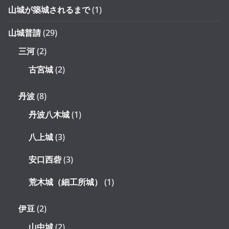
山城が築城されるまで
(1)
山城普請
(29)
三河
(2)
古宮城
(2)
丹波
(8)
丹波八木城
(1)
八上城
(3)
安口西砦
(3)
荒木城（細工所城）
(1)
伊豆
(2)
山中城
(2)