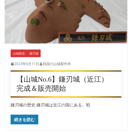
山城普請
鎌刃城
2023年6月11日
戦国の山城製作所
【山城No.6】鎌刃城（近江）
完成＆販売開始
鎌刃城の歴史 鎌刃城は近江の国にある。戦
続きを読む