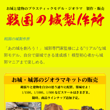
コ
ン
テ
ン
ツ
へ
戦国の城製作所
ス
「あの城を創ろう！」 城郭専門家監修による”リアル”な城
キ
郭モデル。自分で築城できる達成感！ 模型初心者から城
ッ
郭マニアまで楽しめる。
プ