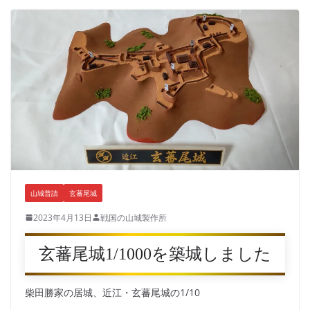
山城普請
玄蕃尾城
2023年4月13日
戦国の山城製作所
玄蕃尾城1/1000を築城しました
柴田勝家の居城、近江・玄蕃尾城の1/10