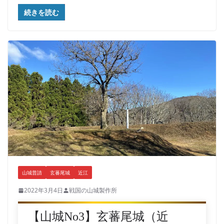
続きを読む
山城普請
玄蕃尾城
近江
2022年3月4日
戦国の山城製作所
【山城No3】玄蕃尾城（近