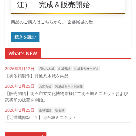
江） 完成＆販売開始
商品のご購入はこちらから。 玄蕃尾城の歴
続きを読む
What's NEW
2026年3月12日
丹波八木城
山城普請
山城製作サービス
【御依頼製作】丹波八木城を納品
2026年2月25日
お知らせ
完成品＆キット販売
【販売開始】明石市立文化博物館様にて明石城ミニキットおよび
武将印の販売を開始。
2026年2月25日
山城普請
明石城
【近世城郭➀―１】明石城ミニキット