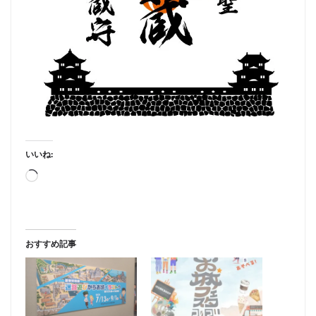
いいね:
読
み
込
み
おすすめ記事
中…