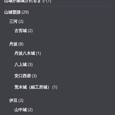
山城が築城されるまで
(1)
山城普請
(29)
三河
(2)
古宮城
(2)
丹波
(8)
丹波八木城
(1)
八上城
(3)
安口西砦
(3)
荒木城（細工所城）
(1)
伊豆
(2)
山中城
(2)