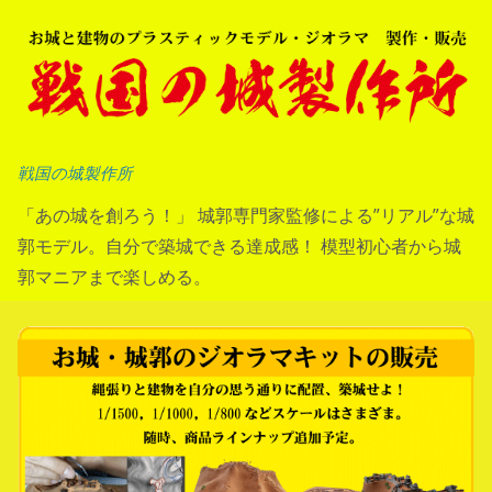
コ
ン
テ
ン
ツ
へ
戦国の城製作所
ス
「あの城を創ろう！」 城郭専門家監修による”リアル”な城
キ
郭モデル。自分で築城できる達成感！ 模型初心者から城
ッ
郭マニアまで楽しめる。
プ