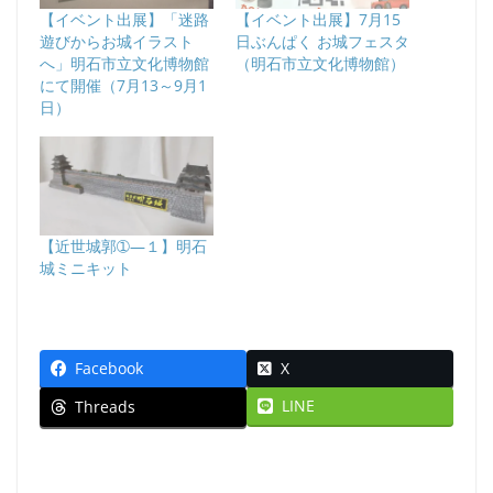
【イベント出展】「迷路
【イベント出展】7月15
遊びからお城イラスト
日ぶんぱく お城フェスタ
へ」明石市立文化博物館
（明石市立文化博物館）
にて開催（7月13～9月1
日）
【近世城郭➀―１】明石
城ミニキット
Facebook
X
LINE
Threads