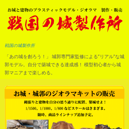
コ
ン
テ
ン
ツ
へ
戦国の城製作所
ス
「あの城を創ろう！」 城郭専門家監修による”リアル”な城
キ
郭モデル。自分で築城できる達成感！ 模型初心者から城
ッ
郭マニアまで楽しめる。
プ