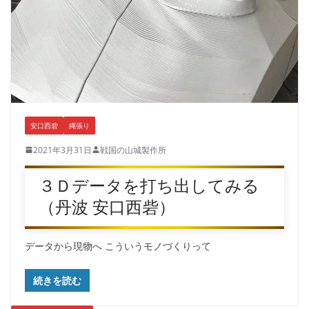
安口西砦
縄張り
2021年3月31日
戦国の山城製作所
３Ｄデータを打ち出してみる
（丹波 安口西砦）
データから現物へ こういうモノづくりって
続きを読む