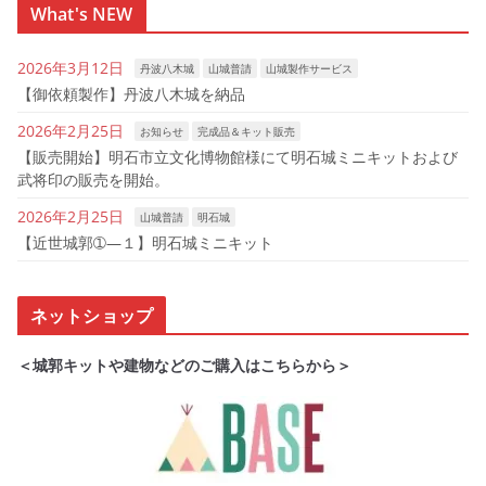
What's NEW
2026年3月12日
丹波八木城
山城普請
山城製作サービス
【御依頼製作】丹波八木城を納品
2026年2月25日
お知らせ
完成品＆キット販売
【販売開始】明石市立文化博物館様にて明石城ミニキットおよび
武将印の販売を開始。
2026年2月25日
山城普請
明石城
【近世城郭➀―１】明石城ミニキット
ネットショップ
＜城郭キットや建物などのご購入はこちらから＞