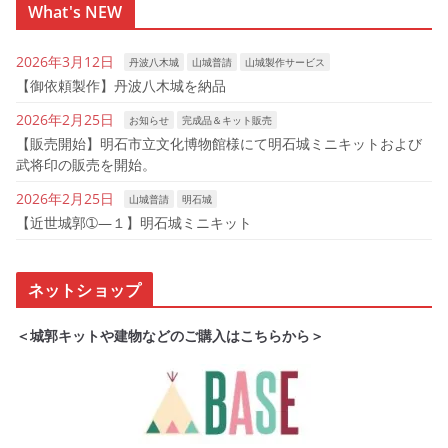
What's NEW
2026年3月12日
丹波八木城
山城普請
山城製作サービス
【御依頼製作】丹波八木城を納品
2026年2月25日
お知らせ
完成品＆キット販売
【販売開始】明石市立文化博物館様にて明石城ミニキットおよび
武将印の販売を開始。
2026年2月25日
山城普請
明石城
【近世城郭➀―１】明石城ミニキット
ネットショップ
＜城郭キットや建物などのご購入はこちらから＞