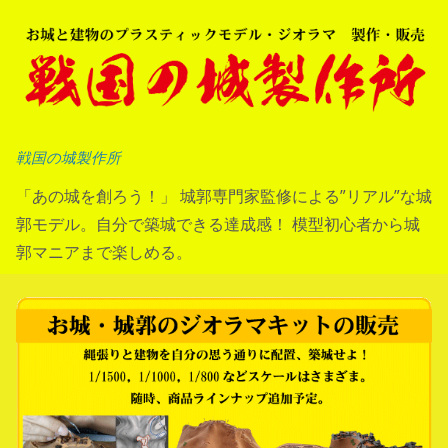
コ
ン
テ
ン
ツ
へ
戦国の城製作所
ス
「あの城を創ろう！」 城郭専門家監修による”リアル”な城
キ
郭モデル。自分で築城できる達成感！ 模型初心者から城
ッ
郭マニアまで楽しめる。
プ