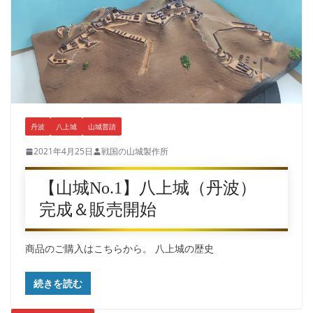
丹波
八上城
山城普請
2021年4月25日
戦国の山城製作所
【山城No.1】八上城（丹波）
完成＆販売開始
商品のご購入はこちらから。 八上城の歴史
続きを読む