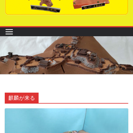
麒麟が来る