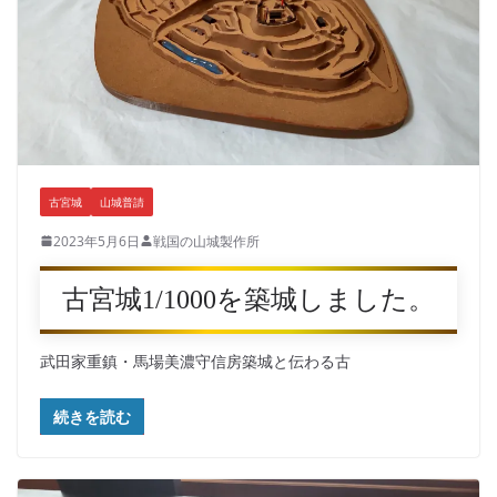
古宮城
山城普請
2023年5月6日
戦国の山城製作所
古宮城1/1000を築城しました。
武田家重鎮・馬場美濃守信房築城と伝わる古
続きを読む