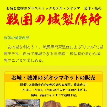
コ
ン
テ
ン
ツ
へ
戦国の城製作所
ス
「あの城を創ろう！」 城郭専門家監修による”リアル”な城
キ
郭モデル。自分で築城できる達成感！ 模型初心者から城
ッ
郭マニアまで楽しめる。
プ