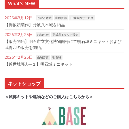
What's NEW
2026年3月12日
丹波八木城
山城普請
山城製作サービス
【御依頼製作】丹波八木城を納品
2026年2月25日
お知らせ
完成品＆キット販売
【販売開始】明石市立文化博物館様にて明石城ミニキットおよび
武将印の販売を開始。
2026年2月25日
山城普請
明石城
【近世城郭➀―１】明石城ミニキット
ネットショップ
＜城郭キットや建物などのご購入はこちらから＞