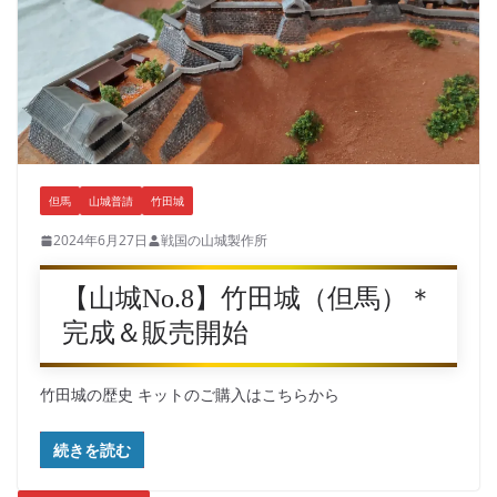
但馬
山城普請
竹田城
2024年6月27日
戦国の山城製作所
【山城No.8】竹田城（但馬）＊
完成＆販売開始
竹田城の歴史 キットのご購入はこちらから
続きを読む