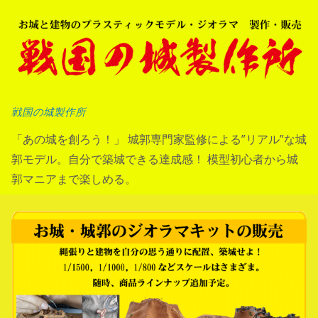
コ
ン
テ
ン
ツ
へ
戦国の城製作所
ス
「あの城を創ろう！」 城郭専門家監修による”リアル”な城
キ
郭モデル。自分で築城できる達成感！ 模型初心者から城
ッ
郭マニアまで楽しめる。
プ