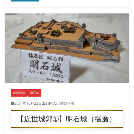
山城普請
明石城
2024年10月23日
戦国の山城製作所
【近世城郭➀】明石城（播磨）