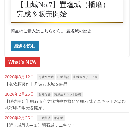
【山城No.7】置塩城（播磨）
完成＆販売開始
商品のご購入はこちらから。 置塩城の歴史
続きを読む
What's NEW
2026年3月12日
丹波八木城
山城普請
山城製作サービス
【御依頼製作】丹波八木城を納品
2026年2月25日
お知らせ
完成品＆キット販売
【販売開始】明石市立文化博物館様にて明石城ミニキットおよび
武将印の販売を開始。
2026年2月25日
山城普請
明石城
【近世城郭➀―１】明石城ミニキット