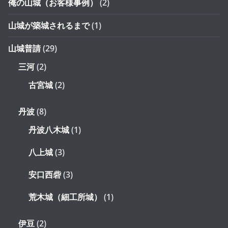
俺の山城（お客様事例）
(2)
山城が築城されるまで
(1)
山城普請
(29)
三河
(2)
古宮城
(2)
丹波
(8)
丹波八木城
(1)
八上城
(3)
安口西砦
(3)
荒木城（細工所城）
(1)
伊豆
(2)