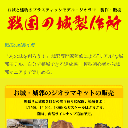
コ
ン
テ
ン
ツ
へ
戦国の城製作所
ス
「あの城を創ろう！」 城郭専門家監修による”リアル”な城
キ
郭モデル。自分で築城できる達成感！ 模型初心者から城
ッ
郭マニアまで楽しめる。
プ