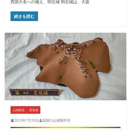
西国大名への備え、明石城 明石城は、大坂
続きを読む
山城普請
置塩城
2023年7月29日
戦国の山城製作所