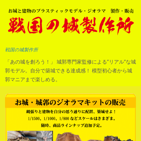
コ
ン
テ
ン
ツ
へ
戦国の城製作所
ス
「あの城を創ろう！」 城郭専門家監修による”リアル”な城
キ
郭モデル。自分で築城できる達成感！ 模型初心者から城
ッ
郭マニアまで楽しめる。
プ