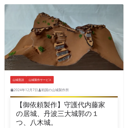
山城普請
山城製作サービス
2024年12月7日
戦国の山城製作所
【御依頼製作】守護代内藤家
の居城、丹波三大城郭の１
つ、八木城。