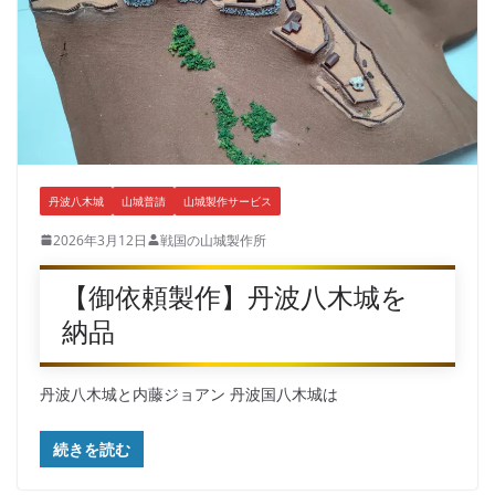
丹波八木城
山城普請
山城製作サービス
2026年3月12日
戦国の山城製作所
【御依頼製作】丹波八木城を
納品
丹波八木城と内藤ジョアン 丹波国八木城は
続きを読む